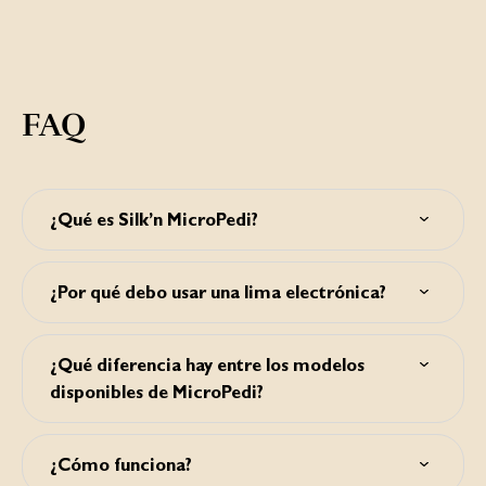
FAQ
¿Qué es Silk’n MicroPedi?
Silk’n MicroPedi es un quitadurezas electrónico que
elimina los callos y las durezas de los pies en tan solo unos
¿Por qué debo usar una lima electrónica?
segundos. Hay varias versiones, por ejemplo, MicroPedi
Classic y MicroPedi Wet & Dry.
Es mucho más segura que los raspadores de metal y más
efectiva que la piedra pómez. Además, los raspadores de
¿Qué diferencia hay entre los modelos
metal pueden producir cortes y dañar la piel.
disponibles de MicroPedi?
• MicroPedi Classic: incluye dos rodillos originales, Fino y
Medio, de 4 cm.
¿Cómo funciona?
• MicroPedi Lady: incluye dos rodillos originales, Fino y