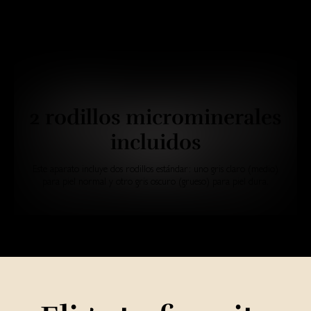
2 rodillos microminerales
incluidos
Este aparato incluye dos rodillos estándar: uno gris claro (medio)
para piel normal y otro gris oscuro (grueso) para piel dura.