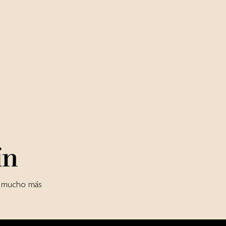
ín
 y mucho más