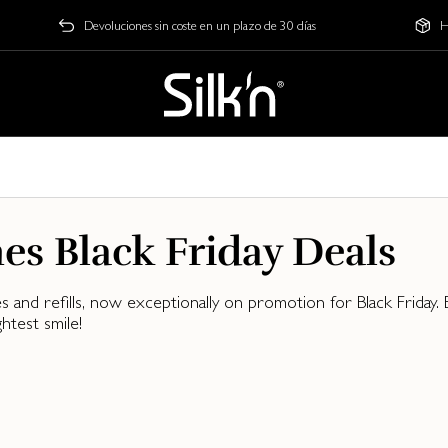
Devoluciones sin coste en un plazo de 30 días
H
es Black Friday Deals
 and refills, now exceptionally on promotion for Black Friday
test smile!