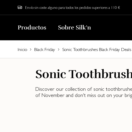
Envío sin coste alguno para todos los pedidos superiores a 110 €
Productos
Sobre Silk'n
Inicio
Black Friday
Sonic Toothbrushes Black Friday Deals
Sonic Toothbrush
Discover our collection of sonic toothbrushes
of November and don't miss out on your brigh