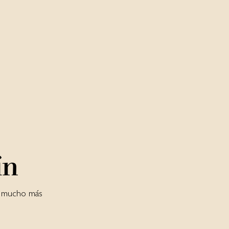
ín
 y mucho más