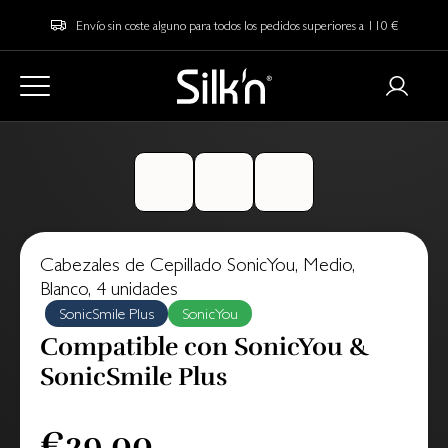
Envío sin coste alguno para todos los pedidos superiores a 110 €
Cabezales de Cepillado SonicYou, Medio,
Blanco, 4 unidades
SonicSmile Plus
SonicYou
Compatible con SonicYou &
SonicSmile Plus
€29.00