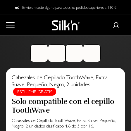
Envío sin coste alguno para todos los pedidos superiores a 110 €
Cabezales de Cepillado ToothWave, Extra
Suave, Pequeño, Negro, 2 unidades
ESTUCHE GRATIS
Solo compatible con el cepillo
ToothWave
Cabezales de Cepillado ToothWave, Extra Suave, Pequeño,
Negro, 2 unidades
clasificado
4.6
de
5
por
16
.