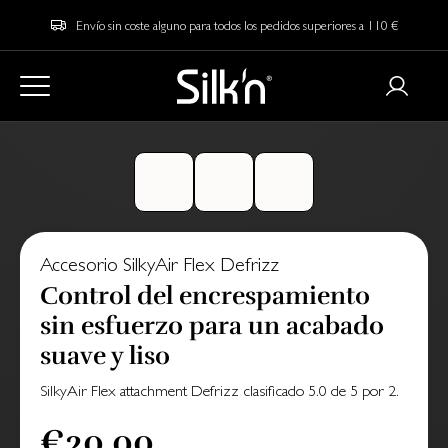
Envío sin coste alguno para todos los pedidos superiores a 110 €
Accesorio SilkyAir Flex Defrizz
Control del encrespamiento
sin esfuerzo para un acabado
suave y liso
SilkyAir Flex attachment Defrizz
clasificado
5.0
de
5
por
2
.
€20.00