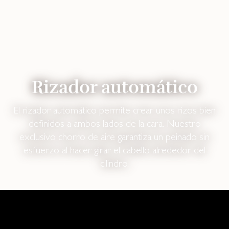
Rizador automático
El rizador automático permite crear unos rizos bien
definidos a ambos lados de la cara. Nuestro
exclusivo chorro de aire garantiza un peinado sin
esfuerzo al hacer girar el cabello alrededor del
cilindro.