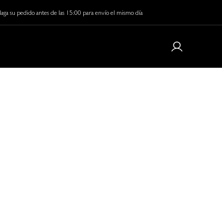
aga su pedido antes de las 15:00 para envío el mismo día
 curls last longer