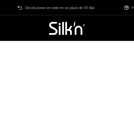
Devoluciones sin coste en un plazo de 30 días
H
rls last longer
o make your SilkyAir Flex