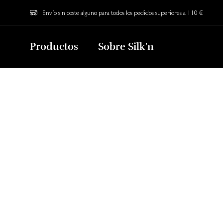
Envío sin coste alguno para todos los pedidos superiores a 110 €
Productos
Sobre Silk'n
Home
Blog
5 tricks for how to make your SilkyAir Flex cu
5 tricks for how t