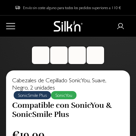
Envío sin coste alguno para todos los pedidos superiores a 110 €
Cabezales de Cepillado SonicYou, Suave,
Negro, 2 unidades
SonicSmile Plus
SonicYou
Compatible con SonicYou &
SonicSmile Plus
€19.00