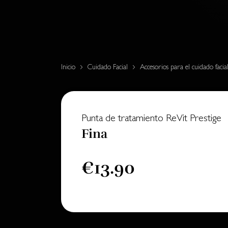
Inicio
Cuidado Facial
Accesorios para el cuidado facia
Punta de tratamiento ReVit Prestige
Fina
€13.90