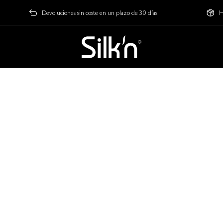
Devoluciones sin coste en un plazo de 30 días
H
 to Youthful Skin
ceso anticipado exclusivo. El siguiente nivel de