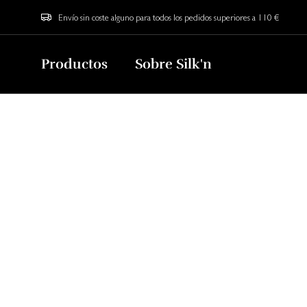
Envío sin coste alguno para todos los pedidos superiores a 110 €
Productos
Sobre Silk'n
The Secret
Regístrese ahora para obtener ac