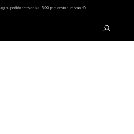
aga su pedido antes de las 15:00 para envío el mismo día
 is Coming…
 cuidado de la piel empieza aquí.