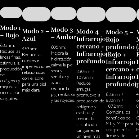
Modo 1
Modo 3
Modo 2 –
Modo 4 –
Modo 5 –
– Rojo
– Ámbar
Azul
Infrarrojo
Rojo
633nm:
cercano +
profundo
605nm:
463nm:
Reduce las
Mejora la
Infrarrojo
(Rojo +
Reduce las
líneas finas,
hidratación,
rojeces e
profundo
Infrarrojo
estimula la
calma la piel
imperfecciones
cercano +
producción
seca y
830nm +
relacionadas
de
Infrarrojo
sensible y
1072nm:
con el acné
colágeno y
ayuda a
Reduce
profundo)
para una piel
mejora la
reducir la
arrugas,
más clara.
circulación
pigmentación
633nm +
4
promueve la
sanguínea.
y las rojeces.
830nm +
6
producción de
1072nm:
8
colágeno y
Combina los
1
elastina, y
beneficios de
C
mejora la
M1 y M4: para
b
circulación
una piel más
M
sanguínea en
firme y de
e
un nivel más