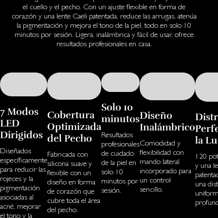
el cuello y el pecho. Con un ajuste flexible en forma de
corazón y una lente Caeli patentada, reduce las arrugas, atenúa
la pigmentación y mejora el tono de la piel, todo en solo 10
minutos por sesión. Ligera, inalámbrica y fácil de usar, ofrece
resultados profesionales en casa.
Solo 10
7 Modos
Cobertura
Diseño
Dist
minutos
LED
Optimizada
Inalámbrico
Perf
Dirigidos
Resultados
del Pecho
la L
Comodidad y
profesionales
Diseñados
flexibilidad con
de cuidado
Fabricada con
120 po
específicamente
mando lateral
de la piel en
silicona suave y
y una l
para reducir las
incorporado para
solo 10
flexible con un
patenta
rojeces y la
un control
minutos por
diseño en forma
una dis
pigmentación
sencillo.
sesión.
de corazón que
uniform
asociadas al
cubre toda el área
profund
acné, mejorar
del pecho.
el tono y la