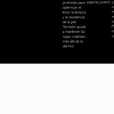
aspecto juvenil.
y
profundo para
r
optimizar el
i
tono, la textura
r
y la resistencia
c
de la piel.
P
También ayuda
m
a mantener las
r
capas cutáneas
más allá de la
dermis.