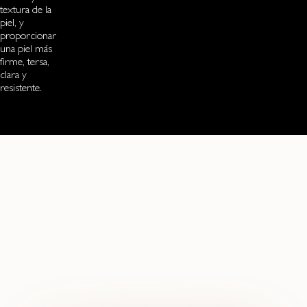
textura de la
piel, y
proporcionar
una piel más
firme, tersa,
clara y
resistente.