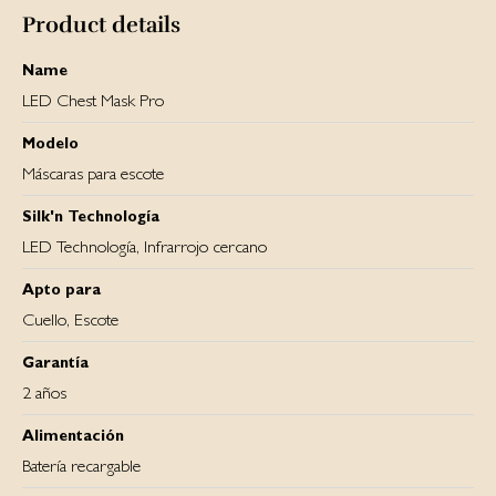
Product details
Presta atención a lo siguiente:
• Antes de limpiar el producto, desconéctalo siempre de
Name
la fuente de alimentación.
• No utilices limpiadores agresivos, cepillos con cerdas
LED Chest Mask Pro
metálicas ni utensilios de limpieza afilados o metálicos
como cuchillos, rasquetas duras y similares.
Modelo
• No utilices agua caliente para la limpieza.
Máscaras para escote
Silk'n Technología
LED Technología, Infrarrojo cercano
Apto para
Cuello, Escote
Garantía
2 años
Alimentación
Batería recargable